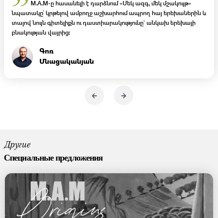
”
M.A.M-ը հասանելի է դարձնում «Մեկ ազգ, մեկ մշակույթ»
նպատակը՝ կրթելով ամբողջ աշխարհում ապրող հայ երեխաներին և
տալով նույն գիտելիքն ու դաստիարակությունը` անկախ երեխայի
բնակության վայրից։
Գոռ
Մնացականյան
Другие
Специальные предложения