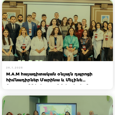
26.1.2026
M.A.M հայագիտական օնլայն դպրոցի
հիմնադիրներ Մարինա և Մելինե
Ղազարյանների այցը ՌԴ հայկական
համայնքներ