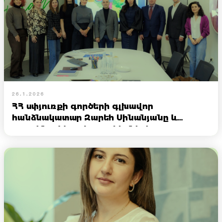
26.1.2026
ՀՀ սփյուռքի գործերի գլխավոր
հանձնակատար Զարեհ Սինանյանը և
գրասենյակի աշխատակիցների այցը
«M.A.M» կրթական շարժման գրասենյակ