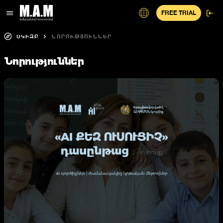
FREE TRIAL
ՍԿԻԶԲ
ՆՈՐՈՒԹՅՈՒՆՆԵՐ
Նորություններ