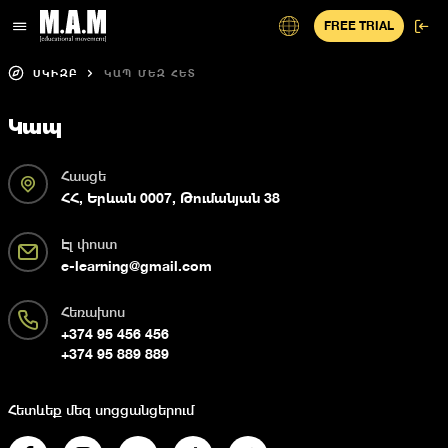
FREE TRIAL
ՍԿԻԶԲ
ԿԱՊ ՄԵԶ ՀԵՏ
Կապ
Հասցե
ՀՀ, Երևան 0007, Թումանյան 38
Էլ փոստ
e-learning@gmail.com
Հեռախոս
+374 95 456 456
+374 95 889 889
Հետևեք մեզ սոցցանցերում