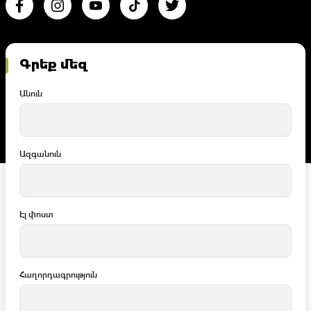
Գրեք մեզ
Անուն
Ազգանուն
Էլ փոստ
Հաղորդագրություն