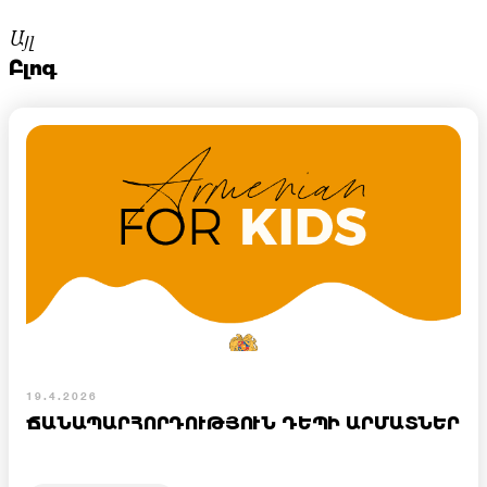
Այլ
Բլոգ
19.4.2026
ՃԱՆԱՊԱՐՀՈՐԴՈՒԹՅՈՒՆ ԴԵՊԻ ԱՐՄԱՏՆԵՐ