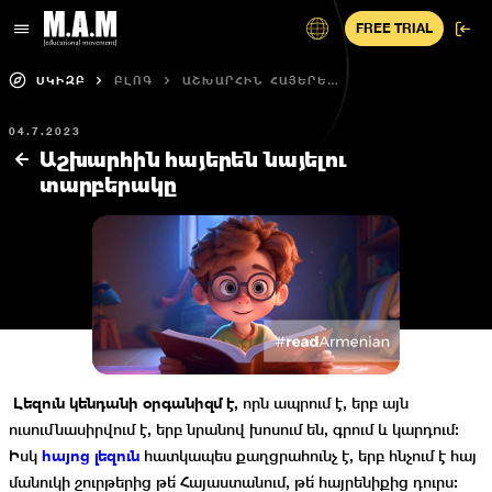
FREE TRIAL
ՍԿԻԶԲ
ԲԼՈԳ
ԱՇԽԱՐՀԻՆ ՀԱՅԵՐԵՆ
ՆԱՅԵԼՈՒ ՏԱՐԲԵՐԱԿԸ
04.7.2023
Աշխարհին հայերեն նայելու
տարբերակը
Լեզուն կենդանի օրգանիզմ է,
որն ապրում է, երբ այն
ուսումնասիրվում է, երբ նրանով խոսում են, գրում և կարդում:
հայոց լեզուն
Իսկ
հատկապես քաղցրահունչ է, երբ հնչում է հայ
մանուկի շուրթերից թե՛ Հայաստանում, թե՛ հայրենիքից դուրս: