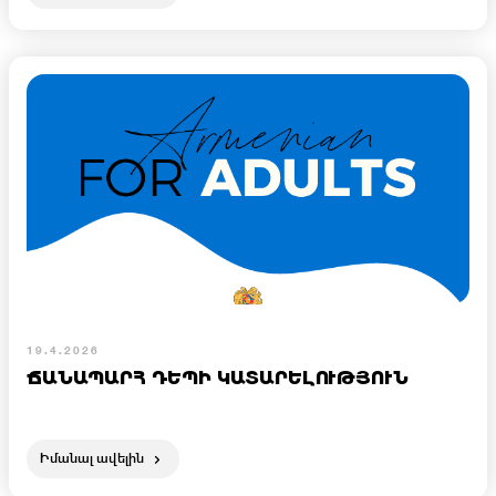
19.4.2026
ՃԱՆԱՊԱՐՀ ԴԵՊԻ ԿԱՏԱՐԵԼՈՒԹՅՈՒՆ
Իմանալ ավելին