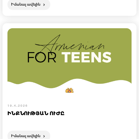
Իմանալ ավելին
19.4.2026
ԻՆՔՆՈՒԹՅԱՆ ՈՒԺԸ
Իմանալ ավելին