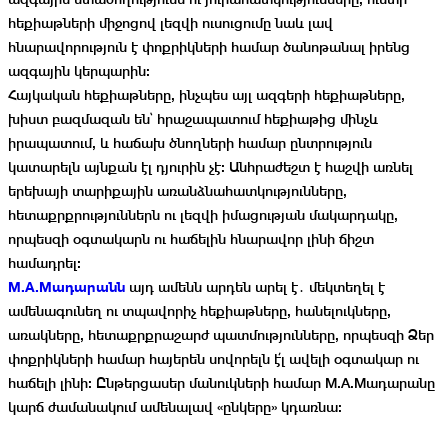
հեքիաթների միջոցով լեզվի ուսուցումը նաև լավ
հնարավորություն է փոքրիկների համար ծանոթանալ իրենց
ազգային կերպարին։
Հայկական հեքիաթները, ինչպես այլ ազգերի հեքիաթները,
խիստ բազմազան են՝ հրաշապատում հեքիաթից մինչև
իրապատում, և հաճախ ծնողների համար ընտրություն
կատարելն այնքան էլ դյուրին չէ։ Անհրաժեշտ է հաշվի առնել
երեխայի տարիքային առանձնահատկությունները,
հետաքրքրություններն ու լեզվի իմացության մակարդակը,
որպեսզի օգտակարն ու հաճելին հնարավոր լինի ճիշտ
համադրել։
M.A.Mադարանն
այդ ամենն արդեն արել է․ մեկտեղել է
ամենագունեղ ու տպավորիչ հեքիաթները, հանելուկները,
առակները, հետաքրքրաշարժ պատմությունները, որպեսզի Ձեր
փոքրիկների համար հայերեն սովորելն է՛լ ավելի օգտակար ու
հաճելի լինի։ Ընթերցասեր մանուկների համար M.A.Mադարանը
կարճ ժամանակում ամենալավ «ընկերը» կդառնա։