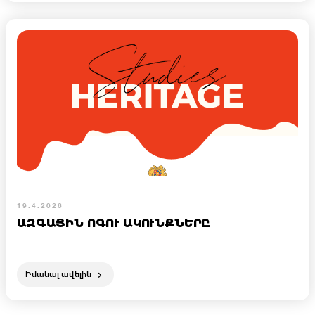
19.4.2026
ԱԶԳԱՅԻՆ ՈԳՈՒ ԱԿՈՒՆՔՆԵՐԸ
Իմանալ ավելին