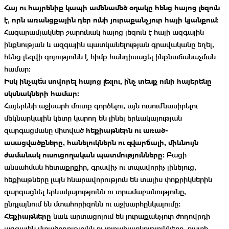
Հայ ու հայրենիք կապի ամենամեծ օղակը հենց
հայոց լեզուն
է
, որն առանցքային դեր ունի յուրաքանչյուր հայի կյանքում:
Հազարամյակներ շարունակ հայոց լեզուն է հայի ազգային
ինքնության և ազգային պատկանելության գրավականը եղել,
հենց լեզվի գոյությունն է հիմք հանդիսացել ինքնաճանաչման
համար:
Իսկ ինչպե՞ս սովորել հայոց լեզու, ի՞նչ տեսք ունի հայերենը
սկսնակների համար։
Հայերենի աշխարհ մուտք գործելու, այն ուսումնասիրելու
մեկնարկային կետը կարող են լինել երևակայության
հեքիաթներն ու առած-
զարգացմանը միտված
ասացվածքները, հանելուկներն ու զվարճալի, միևնույն
ժամանակ ուսուցողական պատմությունները։
Բացի
անսահման հետաքրքիր, գրավիչ ու տպավորիչ լինելուց,
հեքիաթները լայն հնարավորություն են տալիս փոքրիկներին
զարգացնել երևակայությունն ու տրամաբանությունը,
ընդլայնում են մտահորիզոնն ու աշխարհընկալումը։
Հեքիաթները
նաև արտացոլում են յուրաքանչյուր ժողովրդի
ազգային մտածողությունն ու յուրահատկությունները, ուստի